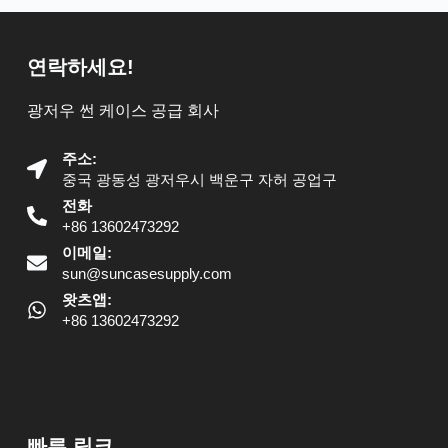
연락하세요!
광저우 썬 케이스 공급 회사
주소:
중국 광동성 광저우시 백운구 자허 공업구
전화
+86 13602473292
이메일:
sun@suncasesupply.com
왓츠앱:
+86 13602473292
빠른 링크