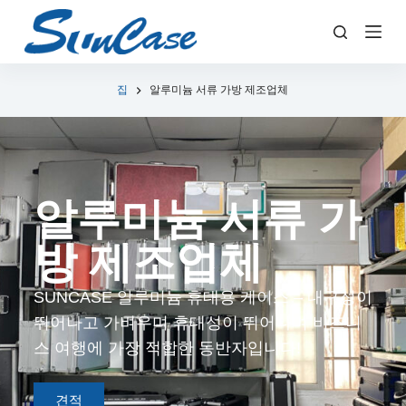
콘
텐
츠
로
집
알루미늄 서류 가방 제조업체
건
너
뛰
기
알루미늄 서류 가
방 제조업체
SUNCASE 알루미늄 휴대용 케이스 – 내구성이
뛰어나고 가벼우며 휴대성이 뛰어나며 비즈니
스 여행에 가장 적합한 동반자입니다!
견적