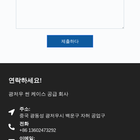
제출하다
연락하세요!
광저우 썬 케이스 공급 회사
주소:
중국 광동성 광저우시 백운구 자허 공업구
전화
+86 13602473292
이메일: