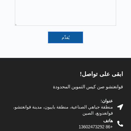
يُقدِّم
ابقى على تواصل!
قوانغتشو صن كيس التموين المحدودة
عنوان:
منطقة جياهي الصناعية، منطقة باييون، مدينة قوانغتشو،
قوانغدونغ، الصين
هاتف
+86 13602473292