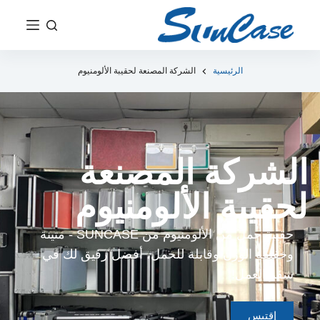
ت
ج
ا
و
الرئيسية
الشركة المصنعة لحقيبة الألومنيوم
ز
إ
ل
ى
الشركة المصنعة
ا
ل
لحقيبة الألومنيوم
م
ح
حقيبة حمل من الألومنيوم من SUNCASE - متينة
ت
وخفيفة الوزن وقابلة للحمل، أفضل رفيق لك في
و
سفر العمل!
ى
إقتبس