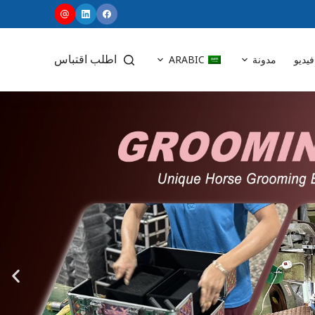
ت
ج
ا
فيديو
مدونة
ARABIC
اطلب اقتباس
و
ز
إ
ل
ى
ا
ل
م
ح
ت
و
ى