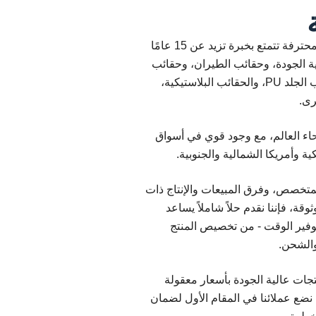
Sun Case هي شركة مصنعة محترفة تتمتع بخبرة تزيد عن 15 عامًا
ية الجودة، وحقائب الطيران، وحقائب
المكياج، وحقائب EVA، وحقائب الجلد PU، والحقائب البلاستيكية،
رى.
نحاء العالم، مع وجود قوي في أسواق
كية وأمريكا الشمالية والجنوبية.
متخصص، وفرق المبيعات والإنتاج ذات
ثوقة، فإننا نقدم حلاً شاملاً يساعد
وفير الوقت - من تخصيص المنتج
والشحن.
ات عالية الجودة بأسعار معقولة
ضع عملائنا في المقام الأول لضمان