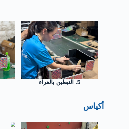
5. التبطين بالغراء
أكياس