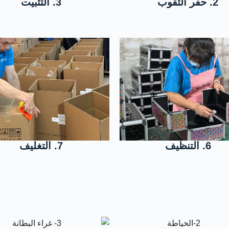
2. حفر الثقوب
3. التثبيت
6. التنظيف
7. التغليف