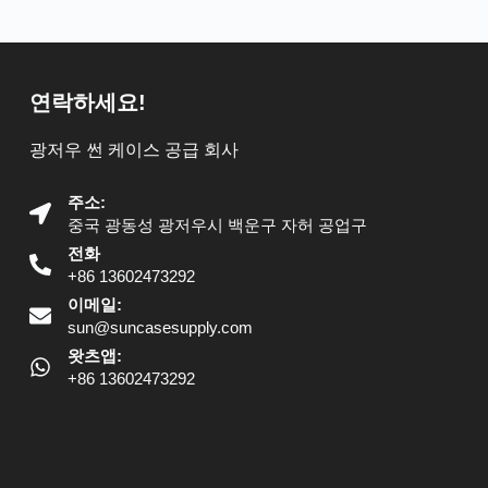
연락하세요!
광저우 썬 케이스 공급 회사
주소:
중국 광동성 광저우시 백운구 자허 공업구
전화
+86 13602473292
이메일:
sun@suncasesupply.com
왓츠앱:
+86 13602473292