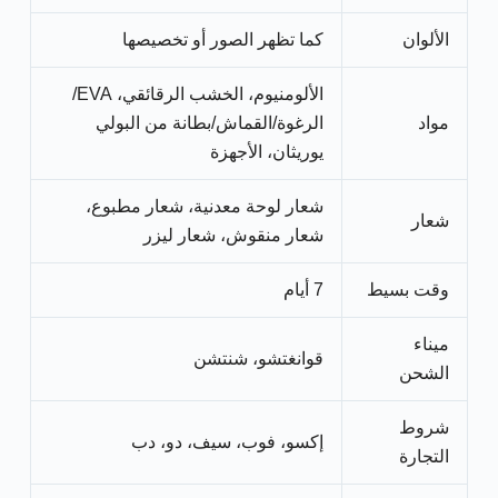
الألوان
كما تظهر الصور أو تخصيصها
الألومنيوم، الخشب الرقائقي، EVA/
مواد
الرغوة/القماش/بطانة من البولي
يوريثان، الأجهزة
شعار لوحة معدنية، شعار مطبوع،
شعار
شعار منقوش، شعار ليزر
وقت بسيط
7 أيام
ميناء
قوانغتشو، شنتشن
الشحن
شروط
إكسو، فوب، سيف، دو، دب
التجارة