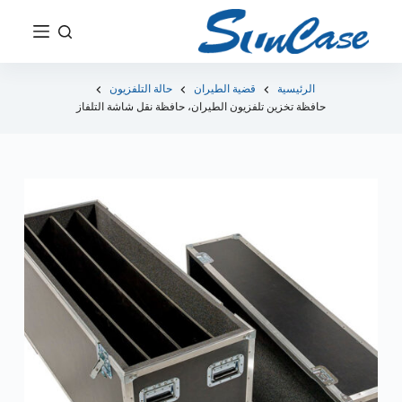
ت
ج
ا
و
الرئيسية
قضية الطيران
حالة التلفزيون
حافظة تخزين تلفزيون الطيران، حافظة نقل شاشة التلفاز
ز
إ
ل
ى
ا
ل
م
ح
ت
و
ى