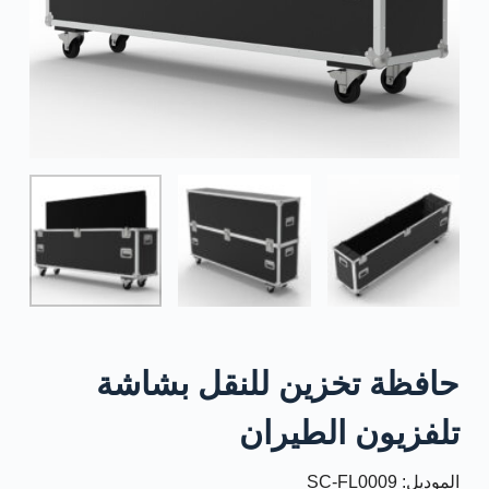
حافظة تخزين للنقل بشاشة
تلفزيون الطيران
الموديل: SC-FL0009