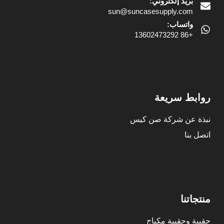
بريد إلكتروني:
sun@suncasesupply.com
واتساب:
+86 13602473292
روابط سريعة
نبذة عن شركة صن كيس
اتصل بنا
منتجاتنا
حقيبة وحقيبة مكياج