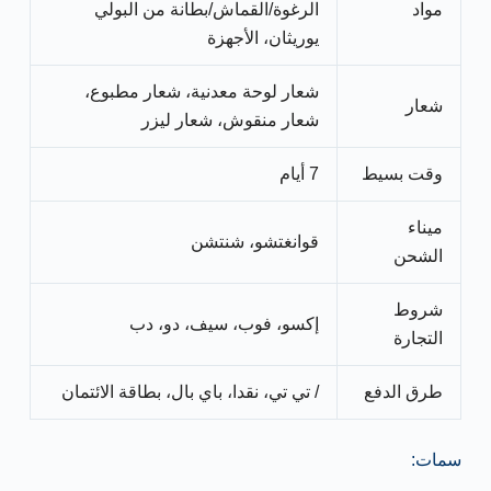
مواد
الرغوة/القماش/بطانة من البولي
يوريثان، الأجهزة
شعار لوحة معدنية، شعار مطبوع،
شعار
شعار منقوش، شعار ليزر
وقت بسيط
7 أيام
ميناء
قوانغتشو، شنتشن
الشحن
شروط
إكسو، فوب، سيف، دو، دب
التجارة
طرق الدفع
/ تي تي، نقدا، باي بال، بطاقة الائتمان
سمات: