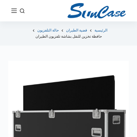
ت
ج
ا
و
الرئيسية
قضية الطيران
حالة التلفزيون
حافظة تخزين للنقل بشاشة تلفزيون الطيران
ز
إ
ل
ى
ا
ل
م
ح
ت
و
ى