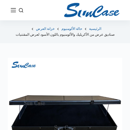
ت
ج
ا
و
الرئيسية
حالة الألومنيوم
خزانة العرض
صناديق عرض من الأكريليك والألومنيوم باللون الأسود لعرض المقتنيات
ز
إ
ل
ى
ا
ل
م
ح
ت
و
ى