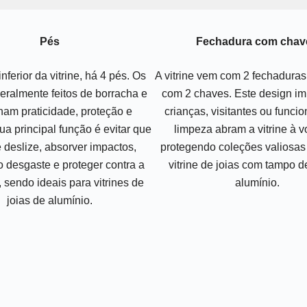
Pés
Fechadura com chav
nferior da vitrine, há 4 pés. Os
A vitrine vem com 2 fechadura
eralmente feitos de borracha e
com 2 chaves. Este design i
am praticidade, proteção e
crianças, visitantes ou funcio
Sua principal função é evitar que
limpeza abram a vitrine à v
ne deslize, absorver impactos,
protegendo coleções valiosas
o desgaste e proteger contra a
vitrine de joias com tampo d
 sendo ideais para vitrines de
alumínio.
joias de alumínio.