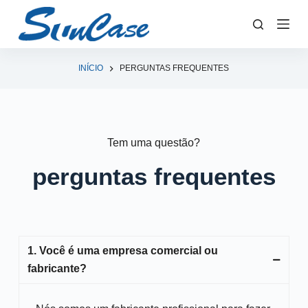
P
u
l
a
INÍCIO
PERGUNTAS FREQUENTES
r
p
a
r
Tem uma questão?
a
perguntas frequentes
o
c
o
n
t
1. Você é uma empresa comercial ou
e
fabricante?
ú
d