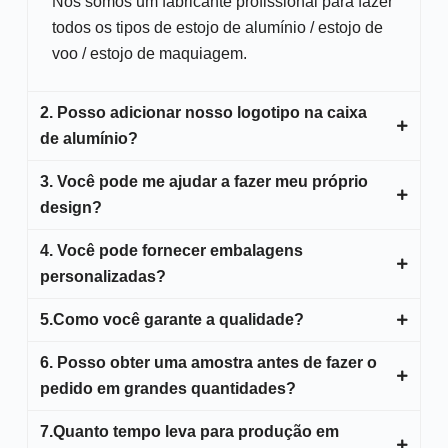
Nós somos um fabricante profissional para fazer
o
todos os tipos de estojo de alumínio / estojo de
voo / estojo de maquiagem.
2. Posso adicionar nosso logotipo na caixa
de alumínio?
3. Você pode me ajudar a fazer meu próprio
Sim, claro, temos muitas opções de logotipo
design?
para você, entre em contato conosco para ver os
exemplos.
4. Você pode fornecer embalagens
Claro, temos nosso departamento profissional
personalizadas?
de P&D para novos designs/ideias criativas.
Ficaríamos felizes em ajudá-lo a projetar o caso
5.Como você garante a qualidade?
Sim. Nosso pacote padrão é cada item
de acordo com nossa rica experiência. Dê boas-
embalado em um saco plástico de bolhas,
6. Posso obter uma amostra antes de fazer o
vindas a qualquer ideia personalizada!
Podemos organizar nosso próprio departamento
depois na caixa individual e depois na caixa
pedido em grandes quantidades?
de controle de qualidade e inspetores
mestre. Também podemos personalizar o pacote
terceirizados para garantir o controle de
7.Quanto tempo leva para produção em
conforme sua solicitação.
Definitivamente! podemos fazer uma amostra de