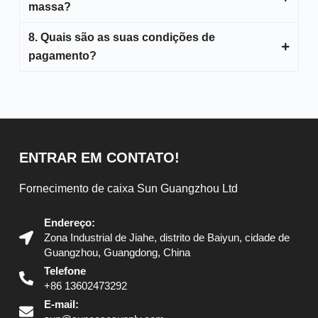
qualidade.
massa?
acordo com suas necessidades para sua
verificação de qualidade. Normalmente a
8. Quais são as suas condições de
Para produtos em estoque, levará de 3 a 5 dias.
amostra estará pronta em 5-7 dias.
pagamento?
Se as mercadorias estiverem fora de estoque, o
pedido estará pronto em 25 a 30 dias.
Depósito 30% antes da produção e saldo 70%
antes da entrega.
ENTRAR EM CONTATO!
Fornecimento de caixa Sun Guangzhou Ltd
Endereço:
Zona Industrial de Jiahe, distrito de Baiyun, cidade de
Guangzhou, Guangdong, China
Telefone
+86 13602473292
E-mail: