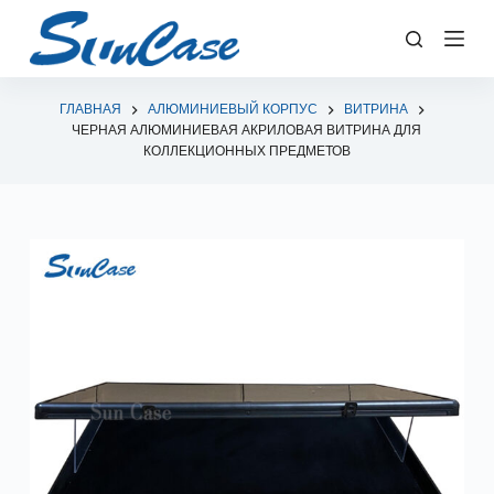
П
е
р
е
ГЛАВНАЯ
АЛЮМИНИЕВЫЙ КОРПУС
ВИТРИНА
ЧЕРНАЯ АЛЮМИНИЕВАЯ АКРИЛОВАЯ ВИТРИНА ДЛЯ
й
КОЛЛЕКЦИОННЫХ ПРЕДМЕТОВ
т
и
к
с
у
т
и