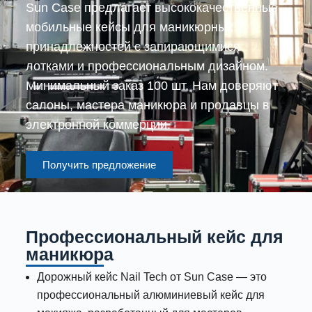
Sun Case предлагает высококачественные
мобильные кейсы для маникюрных
принадлежностей с запирающимися
лотками и профессиональным дизайном.
Минимальный заказ 100 шт. Нам доверяют
салоны, мастера маникюра и продавцы в
электронной коммерции.
Получить предложение
Профессиональный кейс для
маникюра
Дорожный кейс Nail Tech от Sun Case — это
профессиональный алюминиевый кейс для