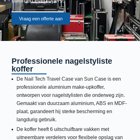
commerceverkopers.
e
l
Vraag een offerte aan
Professionele nagelstyliste
koffer
De Nail Tech Travel Case van Sun Case is een
professionele aluminium make-upkoffer,
ontworpen voor nagelstylisten die onderweg zijn.
Gemaakt van duurzaam aluminium, ABS en MDF-
plaat, garandeert hij sterke bescherming en
langdurig gebruik.
De koffer heeft 6 uitschuifbare vakken met
uitneembare verdelers voor flexibele opslag van