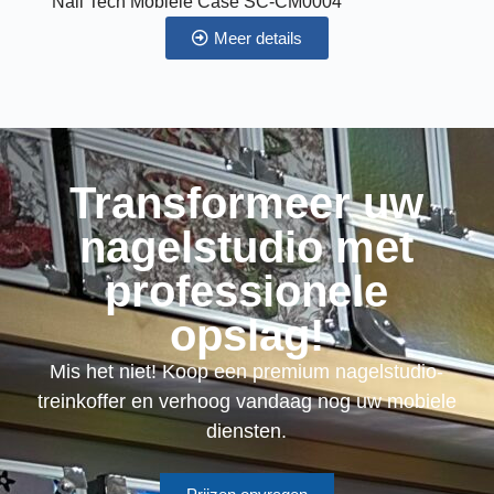
Nail Tech Mobiele Case SC-CM0004
Meer details
Transformeer uw
nagelstudio met
professionele
opslag!
Mis het niet! Koop een premium nagelstudio-
treinkoffer en verhoog vandaag nog uw mobiele
diensten.