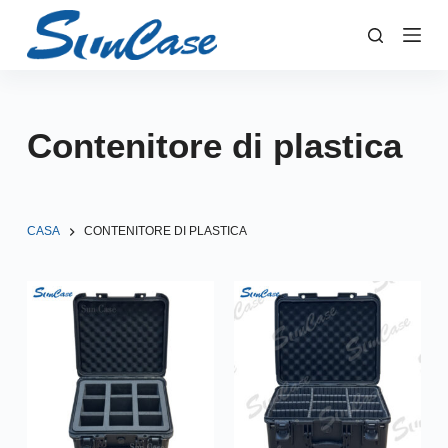
S
a
l
t
a
Contenitore di plastica
a
l
c
o
CASA
CONTENITORE DI PLASTICA
n
t
e
n
u
t
o