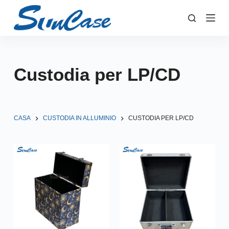
S
a
l
t
a
Custodia per LP/CD
a
l
c
o
CASA
CUSTODIA IN ALLUMINIO
CUSTODIA PER LP/CD
n
t
e
n
u
t
o