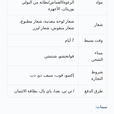
مواد
الرغوة/القماش/بطانة من البولي
يوريثان، الأجهزة
شعار لوحة معدنية، شعار مطبوع،
شعار
شعار منقوش، شعار ليزر
وقت بسيط
7 أيام
ميناء
قوانغتشو، شنتشن
الشحن
شروط
إكسو، فوب، سيف، دو، دب
التجارة
طرق الدفع
/ تي تي، نقدا، باي بال، بطاقة الائتمان
سمات: