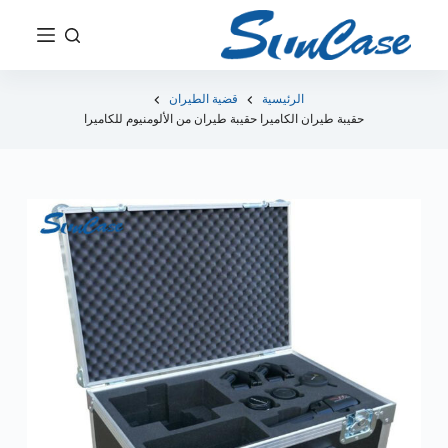
ت
ج
ا
و
الرئيسية
قضية الطيران
حقيبة طيران الكاميرا حقيبة طيران من الألومنيوم للكاميرا
ز
إ
ل
ى
ا
ل
م
ح
ت
و
ى