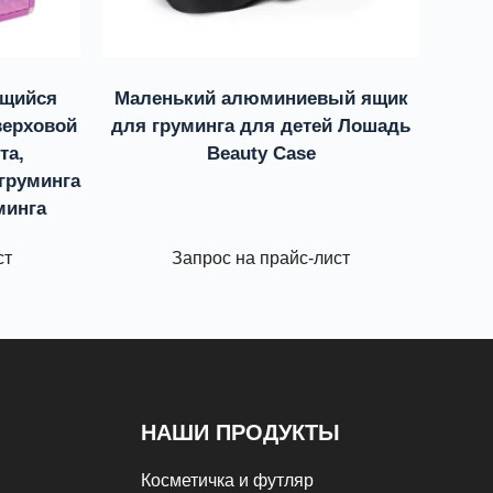
ющийся
Маленький алюминиевый ящик
верховой
для груминга для детей Лошадь
та,
Beauty Case
груминга
минга
ст
Запрос на прайс-лист
НАШИ ПРОДУКТЫ
Косметичка и футляр