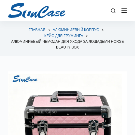
П
е
р
е
ГЛАВНАЯ
АЛЮМИНИЕВЫЙ КОРПУС
КЕЙС ДЛЯ ГРУМИНГА
й
АЛЮМИНИЕВЫЙ ЧЕМОДАН ДЛЯ УХОДА ЗА ЛОШАДЬМИ HORSE
т
BEAUTY BOX
и
к
с
у
т
и