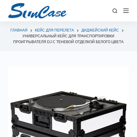
П
е
р
е
ГЛАВНАЯ
КЕЙС ДЛЯ ПЕРЕЛЕТА
ДИДЖЕЙСКИЙ КЕЙС
УНИВЕРСАЛЬНЫЙ КЕЙС ДЛЯ ТРАНСПОРТИРОВКИ
й
ПРОИГРЫВАТЕЛЯ DJ С ТЕНЕВОЙ ОТДЕЛКОЙ БЕЛОГО ЦВЕТА
т
и
к
с
у
т
и