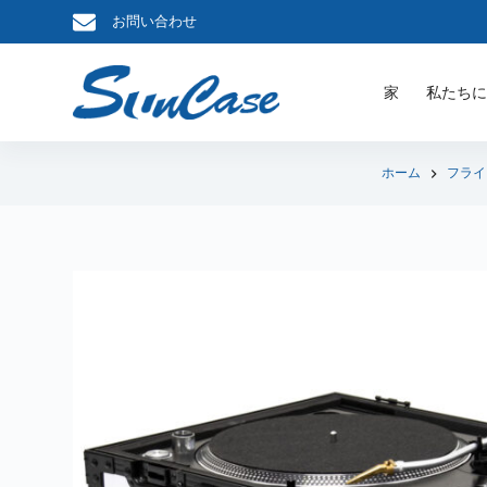
お問い合わせ
コ
ン
テ
家
私たち
ン
ツ
へ
ホーム
フライ
ス
キ
ッ
プ