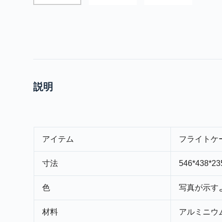
説明
アイテム
フライトケ
寸法
546*438
色
写真が示す
材料
アルミニウム