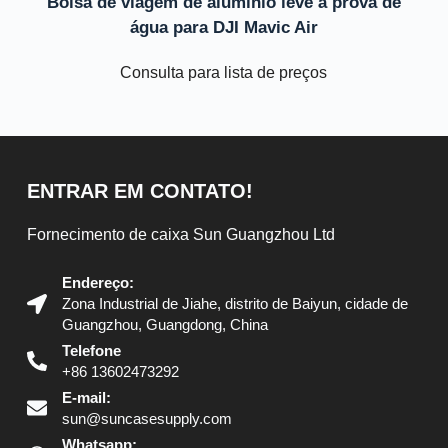
Bolsa de viagem de alumínio leve à prova de
água para DJI Mavic Air
Consulta para lista de preços
ENTRAR EM CONTATO!
Fornecimento de caixa Sun Guangzhou Ltd
Endereço:
Zona Industrial de Jiahe, distrito de Baiyun, cidade de
Guangzhou, Guangdong, China
Telefone
+86 13602473292
E-mail:
sun@suncasesupply.com
Whatsapp: