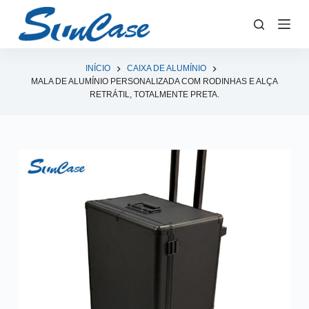
P
u
l
a
INÍCIO
CAIXA DE ALUMÍNIO
MALA DE ALUMÍNIO PERSONALIZADA COM RODINHAS E ALÇA
r
RETRÁTIL, TOTALMENTE PRETA.
p
a
r
a
o
c
o
n
t
e
ú
d