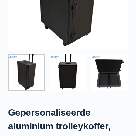
e
l
Gepersonaliseerde
aluminium trolleykoffer,