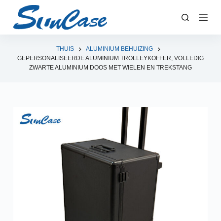
D
o
o
r
THUIS
ALUMINIUM BEHUIZING
GEPERSONALISEERDE ALUMINIUM TROLLEYKOFFER, VOLLEDIG
g
ZWARTE ALUMINIUM DOOS MET WIELEN EN TREKSTANG
a
a
n
n
a
a
r
a
r
t
i
k