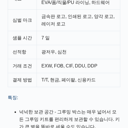
EVA/폼/직물/PU 라이닝, 하드웨어
금속판 로고, 인쇄된 로고, 양각 로고,
심벌 마크
레이저 로고
샘플 시간
7 일
선적항
광저우, 심천
거래 조건
EXW, FOB, CIF, DDU, DDP
결제 방법
T/T, 현금, 페이팔, 신용카드
특징:
넉넉한 보관 공간 - 그루밍 박스는 매우 넓어서 모
든 그루밍 키트를 편리하게 보관할 수 있습니다. 키
가 큰 병을 똑바로 세울 수도 있습니다.