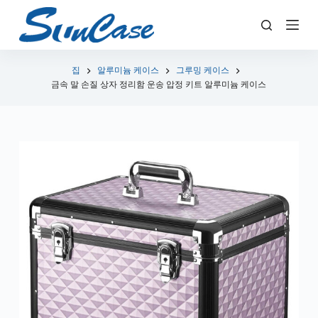
콘
텐
츠
로
집
알루미늄 케이스
그루밍 케이스
금속 말 손질 상자 정리함 운송 압정 키트 알루미늄 케이스
건
너
뛰
기