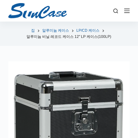
콘
텐
츠
로
집
알루미늄 케이스
LP/CD 케이스
알루미늄 비닐 레코드 케이스 12" LP 케이스(100LP)
건
너
뛰
기