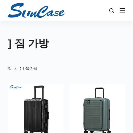
콘
텐
츠
로
건
] 짐 가방
너
뛰
기
집
수하물 가방