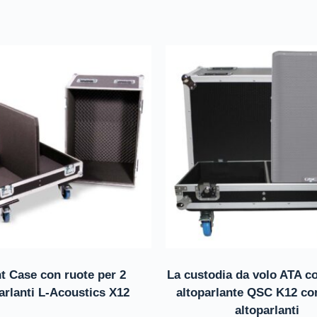
ht Case con ruote per 2
La custodia da volo ATA c
arlanti L-Acoustics X12
altoparlante QSC K12 co
altoparlanti