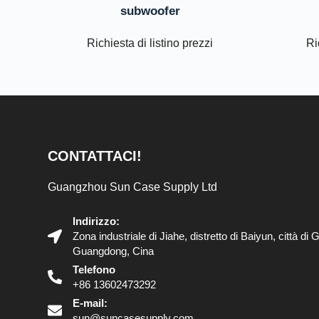
subwoofer
Richiesta di listino prezzi
Ri
CONTATTACI!
Guangzhou Sun Case Supply Ltd
Indirizzo:
Zona industriale di Jiahe, distretto di Baiyun, città d
Guangdong, Cina
Telefono
+86 13602473292
E-mail:
sun@suncasesupply.com