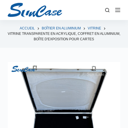
P
a
s
s
ACCUEIL
BOÎTIER EN ALUMINIUM
VITRINE
VITRINE TRANSPARENTE EN ACRYLIQUE, COFFRET EN ALUMINIUM,
e
BOÎTE D'EXPOSITION POUR CARTES
r
a
u
c
o
n
t
e
n
u