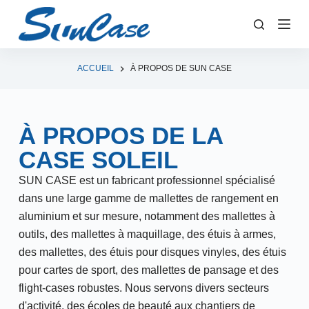
P
a
s
s
ACCUEIL
À PROPOS DE SUN CASE
e
r
a
À PROPOS DE LA
u
CASE SOLEIL
c
o
SUN CASE est un fabricant professionnel spécialisé
n
dans une large gamme de mallettes de rangement en
t
aluminium et sur mesure, notamment des mallettes à
e
outils, des mallettes à maquillage, des étuis à armes,
n
des mallettes, des étuis pour disques vinyles, des étuis
u
pour cartes de sport, des mallettes de pansage et des
flight-cases robustes. Nous servons divers secteurs
d'activité, des écoles de beauté aux chantiers de