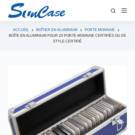
P
a
s
s
ACCUEIL
BOÎTIER EN ALUMINIUM
PORTE MONNAIE
BOÎTE EN ALUMINIUM POUR 20 PORTE-MONNAIE CERTIFIÉS OU DE
e
STYLE CERTIFIÉ
r
a
u
c
o
n
t
e
n
u