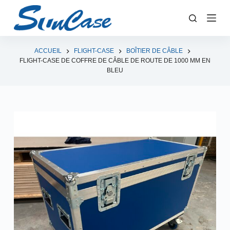
P
a
s
s
ACCUEIL
FLIGHT-CASE
BOÎTIER DE CÂBLE
FLIGHT-CASE DE COFFRE DE CÂBLE DE ROUTE DE 1000 MM EN
e
BLEU
r
a
u
c
o
n
t
e
n
u