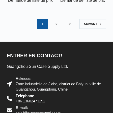
Demande de liste de prix
Demande de liste de prix
1
2
3
SUIVANT
ENTRER EN CONTACT!
Guangzhou Sun Case Supply Ltd.
Adresse:
Zone industrielle de Jiahe, district de Baiyun, ville de
Guangzhou, Guangdong, Chine
Téléphone
+86 13602473292
E-mail:
soleil@suncasesupply.com