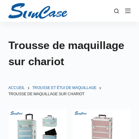
P
a
s
s
e
Trousse de maquillage
r
a
sur chariot
u
c
o
n
ACCUEIL
TROUSSE ET ÉTUI DE MAQUILLAGE
TROUSSE DE MAQUILLAGE SUR CHARIOT
t
e
n
u