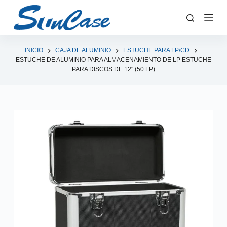
S
a
l
t
INICIO
CAJA DE ALUMINIO
ESTUCHE PARA LP/CD
ESTUCHE DE ALUMINIO PARA ALMACENAMIENTO DE LP ESTUCHE
a
PARA DISCOS DE 12" (50 LP)
r
a
l
c
o
n
t
e
n
i
d
o