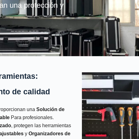
an una protección y
Su nombre
Número de teléfono
Mensaje
ramientas:
to de calidad
proporcionan una
Solución de
able
Para profesionales.
rzado
, protegen las herramientas
ajustables
y
Organizadores de