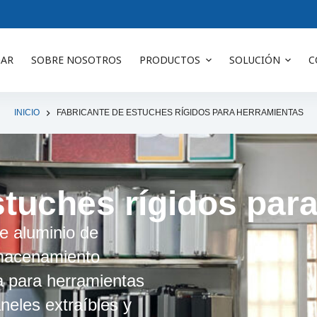
AR
SOBRE NOSOTROS
PRODUCTOS
SOLUCIÓN
C
INICIO
FABRICANTE DE ESTUCHES RÍGIDOS PARA HERRAMIENTAS
stuches rígidos par
e aluminio de
lmacenamiento
da para herramientas
neles extraíbles y