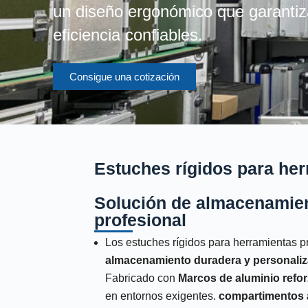
un diseño ergonómico que garantiz
eficiencia confiables.
Consigue una cotización
Estuches rígidos para her
Solución de almacenamien
profesional
Los estuches rígidos para herramientas 
almacenamiento duradera y personaliz
Fabricado con
Marcos de aluminio refo
en entornos exigentes.
compartimentos 