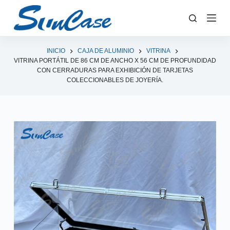
S
a
l
t
INICIO
CAJA DE ALUMINIO
VITRINA
VITRINA PORTÁTIL DE 86 CM DE ANCHO X 56 CM DE PROFUNDIDAD
a
CON CERRADURAS PARA EXHIBICIÓN DE TARJETAS
r
COLECCIONABLES DE JOYERÍA.
a
l
c
o
n
t
e
n
i
d
o