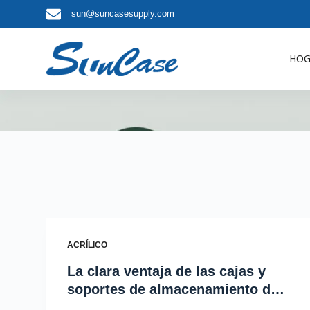
sun@suncasesupply.com
S
a
l
HOG
t
a
r
a
l
c
o
n
t
e
ACRÍLICO
n
i
La clara ventaja de las cajas y
d
soportes de almacenamiento de
o
vinilo acrílico: una guía para