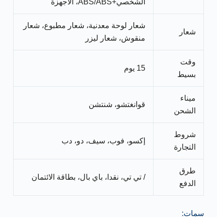
الشخصي+ABS/ABS، الأجهزة
شعار لوحة معدنية، شعار مطبوع، شعار
شعار
منقوش، شعار ليزر
وقت
15 يوم
بسيط
ميناء
قوانغتشو، شنتشن
الشحن
شروط
إكسو، فوب، سيف، دو، دب
التجارة
طرق
/ تي تي، نقدا، باي بال، بطاقة الائتمان
الدفع
سمات: