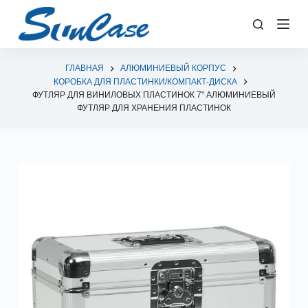
П
е
р
е
ГЛАВНАЯ
АЛЮМИНИЕВЫЙ КОРПУС
КОРОБКА ДЛЯ ПЛАСТИНКИ/КОМПАКТ-ДИСКА
й
ФУТЛЯР ДЛЯ ВИНИЛОВЫХ ПЛАСТИНОК 7" АЛЮМИНИЕВЫЙ
т
ФУТЛЯР ДЛЯ ХРАНЕНИЯ ПЛАСТИНОК
и
к
с
у
т
и