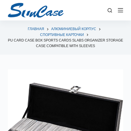
П
е
р
е
ГЛАВНАЯ
АЛЮМИНИЕВЫЙ КОРПУС
СПОРТИВНЫЕ КАРТОЧКИ
й
PU CARD CASE BOX SPORTS CARDS SLABS ORGANIZER STORAGE
т
CASE COMPATIBLE WITH SLEEVES
и
к
с
у
т
и