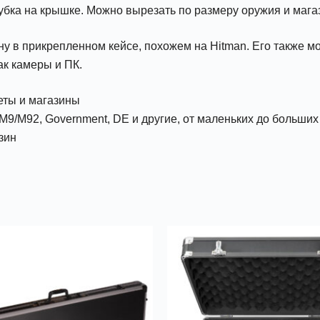
убка на крышке. Можно вырезать по размеру оружия и мага
 в прикрепленном кейсе, похожем на Hitman. Его также м
ак камеры и ПК.
еты и магазины
M9/M92, Government, DE и другие, от маленьких до больших
зин