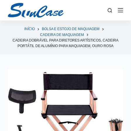
P
u
l
a
INÍCIO
BOLSA E ESTOJO DE MAQUIAGEM
CADEIRA DE MAQUIAGEM
r
CADEIRA DOBRÁVEL PARA DIRETORES ARTÍSTICOS, CADEIRA
p
PORTÁTIL DE ALUMÍNIO PARA MAQUIAGEM, OURO ROSA
a
r
a
o
c
o
n
t
e
ú
d