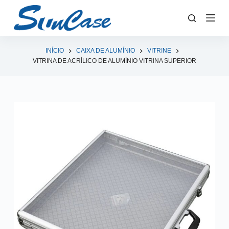
P
u
l
a
INÍCIO
CAIXA DE ALUMÍNIO
VITRINE
VITRINA DE ACRÍLICO DE ALUMÍNIO VITRINA SUPERIOR
r
p
a
r
a
o
c
o
n
t
e
ú
d