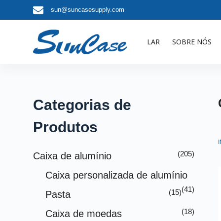
sun@suncasesupply.com
P
u
l
LAR
SOBRE NÓS
a
r
p
a
r
Categorias de
a
Produtos
o
c
o
(205)
Caixa de alumínio
n
Caixa personalizada de alumínio
t
(41)
e
(15)
Pasta
ú
(18)
Caixa de moedas
d