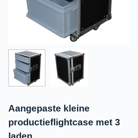
e
l
Aangepaste kleine
productieflightcase met 3
laden