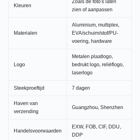
Zoals de foto's laten
Kleuren
zien of aanpassen
Aluminium, multiplex,
Materialen
EVA/schuim/stof/PU-
voering, hardware
Metalen plaatlogo,
Logo
bedrukt logo, reliëflogo,
laserlogo
Steekproeftijd
7 dagen
Haven van
Guangzhou, Shenzhen
verzending
EXW, FOB, CIF, DDU,
Handelsvoorwaarden
DDP