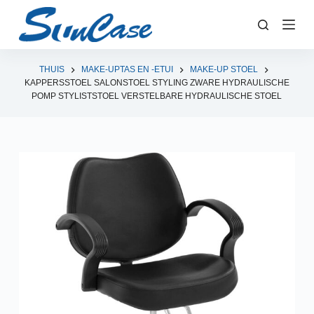
D
o
o
r
THUIS
MAKE-UPTAS EN -ETUI
MAKE-UP STOEL
KAPPERSSTOEL SALONSTOEL STYLING ZWARE HYDRAULISCHE
g
POMP STYLISTSTOEL VERSTELBARE HYDRAULISCHE STOEL
a
a
n
n
a
a
r
a
r
t
i
k