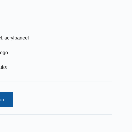
l, acrylpaneel
logo
tuks
an