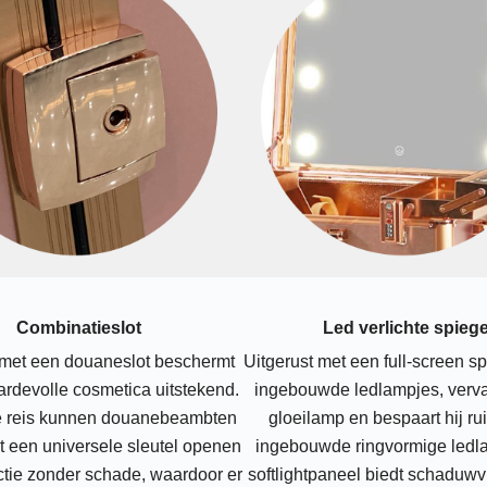
Combinatieslot
Led verlichte spiege
 met een douaneslot beschermt
Uitgerust met een full-screen s
rdevolle cosmetica uitstekend.
ingebouwde ledlampjes, verva
e reis kunnen douanebeambten
gloeilamp en bespaart hij ru
et een universele sleutel openen
ingebouwde ringvormige ledla
ctie zonder schade, waardoor er
softlightpaneel biedt schaduwvri