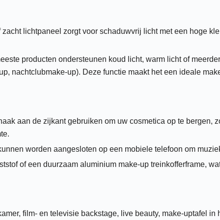
acht lichtpaneel zorgt voor schaduwvrij licht met een hoge kle
este producten ondersteunen koud licht, warm licht of meerde
up, nachtclubmake-up). Deze functie maakt het een ideale mak
haak aan de zijkant gebruiken om uw cosmetica op te bergen, zo
te.
nnen worden aangesloten op een mobiele telefoon om muziek af
tof of een duurzaam aluminium make-up treinkofferframe, wat
mer, film- en televisie backstage, live beauty, make-uptafel i