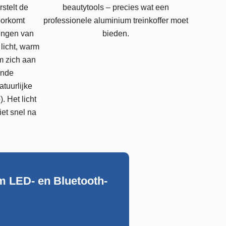
stelt de
beautytools – precies wat een
oorkomt
professionele aluminium treinkoffer moet
rengen van
bieden.
licht, warm
m zich aan
ende
tuurlijke
 Het licht
iet snel na
m LED- en Bluetooth-