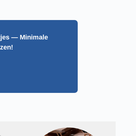
tjes — Minimale
jzen!