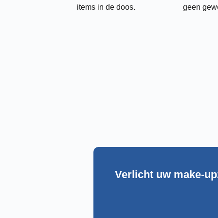
items in de doos.
geen gew
Verlicht uw make-up