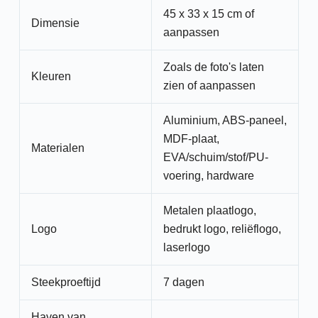
45 x 33 x 15 cm of
Dimensie
aanpassen
Zoals de foto's laten
Kleuren
zien of aanpassen
Aluminium, ABS-paneel,
MDF-plaat,
Materialen
EVA/schuim/stof/PU-
voering, hardware
Metalen plaatlogo,
Logo
bedrukt logo, reliëflogo,
laserlogo
Steekproeftijd
7 dagen
Haven van