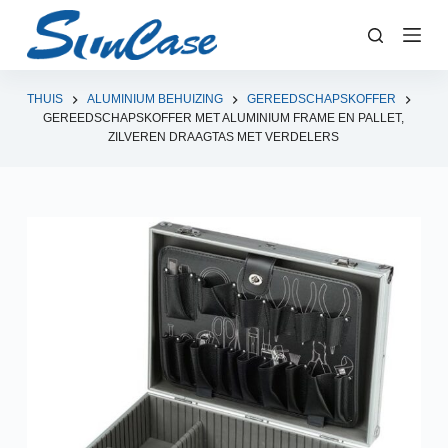
D
o
o
r
THUIS
ALUMINIUM BEHUIZING
GEREEDSCHAPSKOFFER
GEREEDSCHAPSKOFFER MET ALUMINIUM FRAME EN PALLET,
g
ZILVEREN DRAAGTAS MET VERDELERS
a
a
n
n
a
a
r
a
r
t
i
k