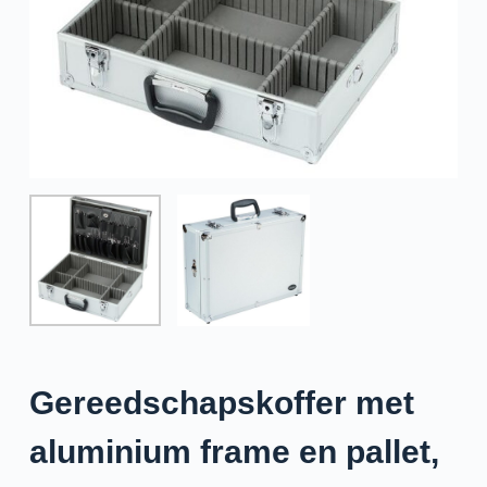
e
l
Gereedschapskoffer met
aluminium frame en pallet,