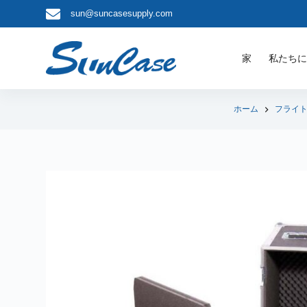
sun@suncasesupply.com
コ
ン
テ
家
私たち
ン
ツ
へ
ホーム
フライ
ス
キ
ッ
プ