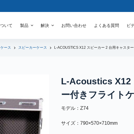
について
製品
解決
お問い合わせ
よくある質問
ビ
トケース
スピーカーケース
L-ACOUSTICS X12 スピーカー 2 台用キャ
L-Acoustics
ー付きフライト
モデル：Z74
サイズ：790×570×710mm