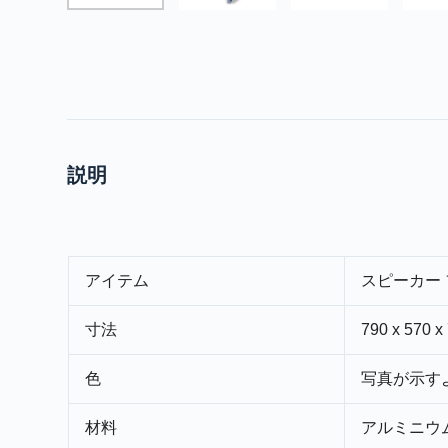
説明
アイテム
スピーカー
寸法
790 x 57
色
写真が示す
材料
アルミニウム