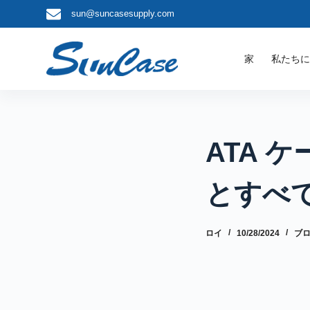
sun@suncasesupply.com
コ
ン
テ
家
私たち
ン
ツ
へ
ス
キ
ATA 
ッ
プ
とすべ
ロイ
10/28/2024
ブ