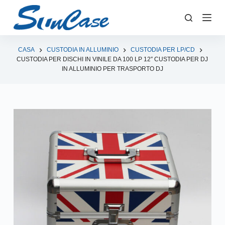
S
a
l
t
CASA
CUSTODIA IN ALLUMINIO
CUSTODIA PER LP/CD
CUSTODIA PER DISCHI IN VINILE DA 100 LP 12″ CUSTODIA PER DJ
a
IN ALLUMINIO PER TRASPORTO DJ
a
l
c
o
n
t
e
n
u
t
o