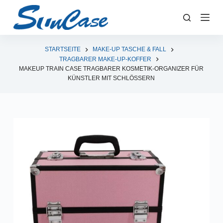
Z
u
m
I
STARTSEITE
MAKE-UP TASCHE & FALL
TRAGBARER MAKE-UP-KOFFER
n
MAKEUP TRAIN CASE TRAGBARER KOSMETIK-ORGANIZER FÜR
h
KÜNSTLER MIT SCHLÖSSERN
a
l
t
s
p
r
i
n
g
e
n